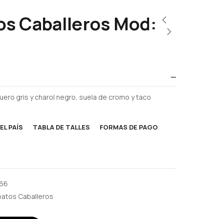
os Caballeros Mod:
ero gris y charol negro, suela de cromo y taco
EL PAÍS
TABLA DE TALLES
FORMAS DE PAGO
66
atos Caballeros