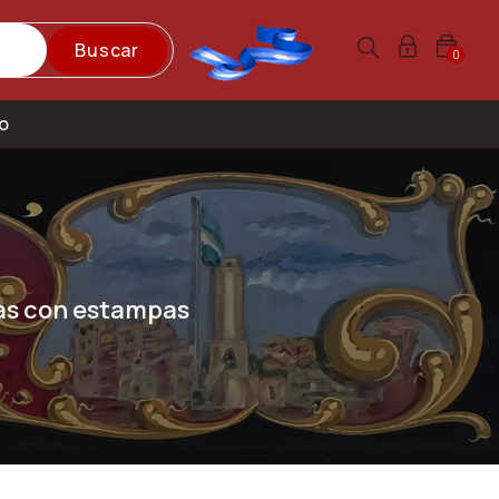
Buscar
0
o
as con estampas