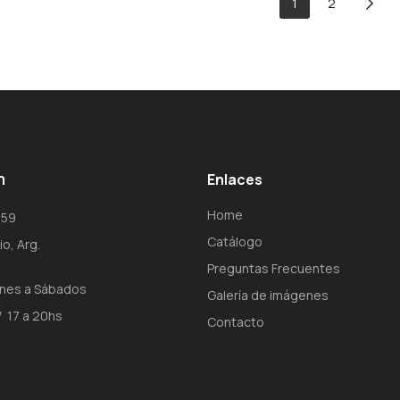
1
2
m
Enlaces
Home
 859
Catálogo
o, Arg.
Preguntas Frecuentes
unes a Sábados
Galería de imágenes
/ 17 a 20hs
Contacto