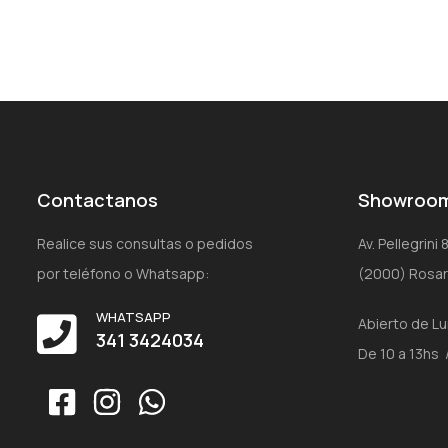
Contactanos
Showroo
Realice sus consultas o pedidos
Av. Pellegrini
por teléfono o Whatsapp:
(2000) Rosari
WHATSAPP
Abierto de L
341 3424034
De 10 a 13hs 