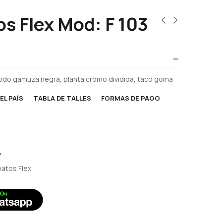
s Flex Mod: F 103
 todo gamuza negra, planta cromo dividida, taco goma
EL PAÍS
TABLA DE TALLES
FORMAS DE PAGO
7
atos Flex