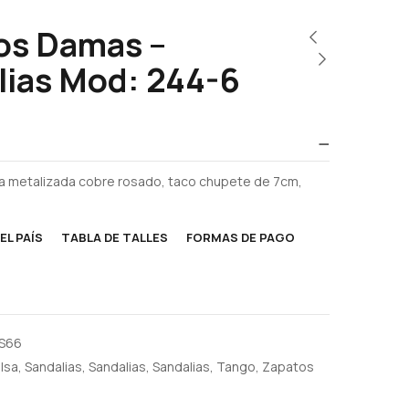
os Damas –
lias Mod: 244-6
lla metalizada cobre rosado, taco chupete de 7cm,
EL PAÍS
TABLA DE TALLES
FORMAS DE PAGO
S66
lsa
,
Sandalias
,
Sandalias
,
Sandalias
,
Tango
,
Zapatos