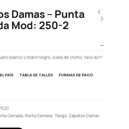
os Damas – Punta
da Mod: 250-2
ero blanco y charol negro, suela de cromo, taco acr?
EL PAÍS
TABLA DE TALLES
FORMAS DE PAGO
PC21
nta Cerrada
,
Punta Cerrada
,
Tango
,
Zapatos Damas