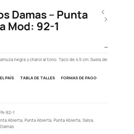
os Damas – Punta
a Mod: 92-1
muza negra y charol al tono. Taco de 4.5 cm. Suela de
EL PAÍS
TABLA DE TALLES
FORMAS DE PAGO
PA-92-1
nta Abierta
,
Punta Abierta
,
Punta Abierta
,
Salsa
,
 Damas