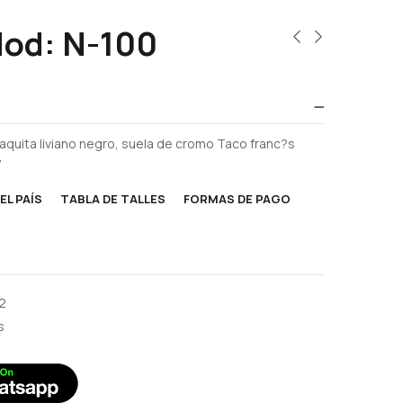
Mod: N-100
aquita liviano negro, suela de cromo Taco franc?s
7
EL PAÍS
TABLA DE TALLES
FORMAS DE PAGO
2
s